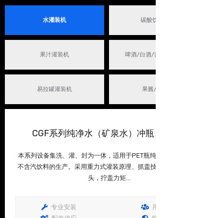
水灌装机
碳酸饮料灌装机
果汁灌装机
啤酒/白酒/酱油/醋灌装机
易拉罐灌装机
果酱/油灌装机
CGF系列纯净水（矿泉水）冲瓶、灌装...
本系列设备集洗、灌、封为一体，适用于PET瓶纯净水、矿泉水等
不含汽饮料的生产。采用重力式灌装原理、抓盖技术，磁力式拧盖
头，拧盖力矩...
专业安装
用户培训