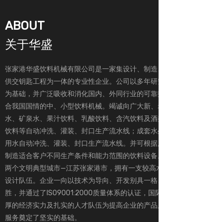
ABOUT
关于华盛
张家港华盛饮料机械有限公司是一家集设计、制造、销售及为客户提
供交钥匙工程为一体的专业性企业。公司以多年研究成果和生产经验
为基础，并广泛吸收和消化国内、外同行业的可靠技术，专业制造适
合我国国情的中、小型饮料机械。竭诚向广大新、老用户提供：纯净
水、矿泉水、果汁饮料、乳酸饮料、含汽饮料及酒类、调味品和浓浆
饮料等自动冲洗、灌装、封口生产流水线；成套水处理设备及桶装饮
用水自动冲洗、灌装、封口生产流水线。并可根据用户的特殊情况，
制造适合客户不同生产条件和能力范围的饮料设备。 公司座落在全国
两个文明典型城市—江苏张家港市，拥有一支较高水准的专职开发、
设计队伍。企业一向以技术为导向、开发别具一格、优质服务而取
胜，并通过了ISO9001:2000质量体系的认证，国际欧盟CE认证，雄
厚的经济实力及扎实的人才队伍为提高企业的产品质量及良好的售后
服务奠定了坚实的基础。