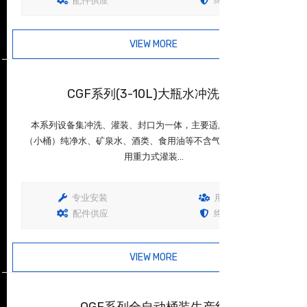
配件供应
终生保固
VIEW MORE
查看详情
CGF系列(3-10L)大瓶水冲洗、...
本系列设备集冲洗、灌装、封口为一体，主要适用于3-10L大瓶
（小桶）纯净水、矿泉水、酒类、食用油等不含气液体的灌装。采
用重力式灌装...
专业安装
用户培训
配件供应
终生保固
VIEW MORE
查看详情
QGF系列全自动桶装生产线