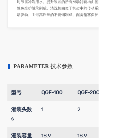
时节省冲洗用水。提升装置的所有滑动衬套均由德国Igus的防腐
蚀免维护轴承制成。清洗机由位于机架中的传动系统通过齿轮传
动驱动。由最高质量的不锈钢制成。配备瓶塞保护。
PARAMETER
技术参数
型号
QGF-100
QGF-200
QGF-200
灌装头数
1
2
3
s
灌装容量
18.9
18.9
18.9