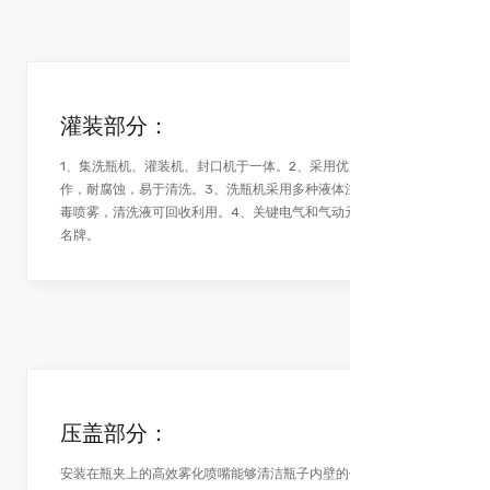
灌装部分：
1、集洗瓶机、灌装机、封口机于一体。2、采用优质不锈钢制
作，耐腐蚀，易于清洗。3、洗瓶机采用多种液体注射清洗和消
毒喷雾，清洗液可回收利用。4、关键电气和气动元件采用进口
名牌。
压盖部分：
安装在瓶夹上的高效雾化喷嘴能够清洁瓶子内壁的任何部分，同