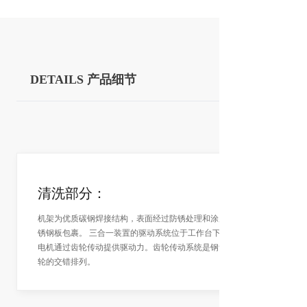
DETAILS 产品细节
清洗部分：
机架为优质碳钢焊接结构，表面经过防锈处理和涂层。机架用不
锈钢板包裹。 三合一装置的驱动系统位于工作台下方。一个主
电机通过齿轮传动提供驱动力。齿轮传动系统是钢齿轮和尼龙齿
轮的交错排列。